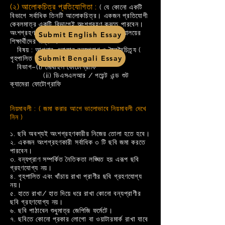
(২) আলোকচিত্র প্রতিযোগিতা :
( যে কোনো একটি
বিভাগে সর্বাধিক তিনটি আলোকচিত্র। একজন প্রতিযোগী
কেবলমাত্র একটি বিভাগেই অংশগ্রহণ করতে পারবেন।
অংশগ্রহণ শুধুমাত্র দশম শ্রেণী থেকে বিশ্ববিদ্যালয়ের
Submit English Essay
শিক্ষার্থীদের জন্য )
বিষয় : আপনার এলাকার বন্যপ্রাণ ও জৈববৈচিত্র্য (
Submit Bengali Essay
গৃহপালিত জীববৈচিত্র্য ব্যতীত )
বিভাগ–(i) মোবাইল ফোটোগ্রাফি
(ii) ডিএসএলআর / পয়েন্ট এন্ড শুট
ক্যামেরা ফোটোগ্রাফি
নিয়মাবলী : ( জমা করার আগে ভালোভাবে নিয়মাবলী দেখে
নিন )
১. ছবি অবশ্যই অংশগ্রহণকারীর নিজের তোলা হতে হবে।
২. একজন অংশগ্রহণকারী সর্বাধিক ৩ টি ছবি জমা করতে
পারবেন।
৩. বন্যপ্রাণ সম্পর্কিত নৈতিকতা লঙ্ঘিত হয় এরূপ ছবি
গ্রহণযোগ্য নয়।
৪. গৃহপালিত এবং খাঁচায় রাখা প্রাণীর ছবি গ্রহণযোগ্য
নয়।
৫. হাতে রাখা/ হাত দিয়ে ধরে রাখা কোনো বন্যপ্রাণীর
ছবি গ্রহণযোগ্য নয়।
৬. ছবি পাঠাবেন শুধুমাত্র জেপিজি ফর্মেটে।
৭. ছবিতে কোনো প্রকার লোগো বা ওয়াটারমার্ক রাখা যাবে