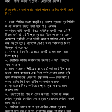
ভাষা : বাংলা অথবা ইংরেজী ( যেকোনো একটি )
নিয়মাবলী : ( জমা করার আগে ভালোভাবে নিয়মাবলী দেখে
নিন )
১. রচনা মৌলিক হওয়া বাঞ্ছনীয়। কোনো প্রকার প্রতিলিপি
অথবা অনুবাদ গ্রহণ করা হবে না। একজন
অংশগ্রহণকারী একটি বিষয়ে সর্বাধিক একটি করে দুইটি
বিষয়ে সর্বমোট দুইটি প্রবন্ধ জমা দিতে পারবেন। তবে
এক্ষেত্রে প্রতিটি লেখা দুইটি আলাদা ফাইলে একই ফর্মে
জমা করতে হবে। প্রতিটি লেখার উপর স্পষ্টভাবে বিষয়
উল্লেখ থাকতে হবে।
২. বাংলা বা ইংরেজি যেকোনো একটি ভাষায় লেখা জমা
দিতে হবে।
৩. একাধিক ভাষার অনাবশ্যক ব্যবহার একটি প্রবন্ধে
করা যাবে না।
৪. লেখা পাঠাবেন পিডিএফ বা ওয়ার্ড ফাইলে টাইপ করা
অথবা সাদা কাগজের এক পিঠে
স্পষ্ট লেখার ভালো ছবি
তুলে উন্নতমানের জেপিজি (ন্যূনতম ৩০০ ডিপিআই )
অথবা ছবির পিডিএফ ফাইল আপলোড করবেন।
৫. প্রবন্ধের বিষয় স্পষ্টভাবে প্রবন্ধের শুরুতে লেখা
থাকতে হবে।
৬. প্রতিযোগীর নাম বা ফোন নাম্বার, ইমেল বা অন্য
কোনো প্রকার যোগাযোগের মাধ্যম প্রবন্ধের কোনো অংশে
লেখা যাবে না।
৭. পাঠানো লেখায় বাংলা ফন্ট-জনিত কোনো প্রকার
সমস্যা হলে বিকল্প ফাইল পাঠানোর জন্য যোগাযোগ করা