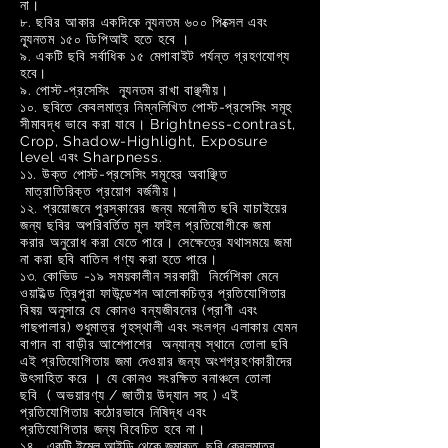
না।
৮. ছবির আকার একদিকে ন্যূনতম ৬০০ পিক্সেল এবং
ন্যূনতম ১৫০ ডিপিআই হতে হবে ।
৯. একটি ছবি সর্বাধিক ১৫ মেগাবাইট পর্যন্ত গ্রহণযোগ্য
হবে।
৯. পোস্ট-প্রসেসিং ন্যূনতম রাখা বাঞ্ছনীয়।
১০. ছবিতে কেবলমাত্র নিম্নলিখিত পোস্ট-প্রসেসিং সমূহ
সীমাবদ্ধ ভাবে করা যাবে। Brightness-contrast,
Crop, Shadow-Highlight, Exposure
level এবং Sharpness.
১১. উক্ত পোস্ট-প্রসেসিং সমূহের অবাঞ্ছিত
মাত্রাতিরিক্ত প্রয়োগ বর্জনীয়।
১২. প্রয়োজনে পুরস্কারের জন্য মনোনীত ছবি যাচাইয়ের
জন্য ছবির অপরিবর্তিত মূল ফাইল প্রতিযোগীকে জমা
করার অনুরোধ করা যেতে পারে। সেক্ষেত্রে যথাসময়ে জমা
না করা ছবি বাতিল গণ্য করা হতে পারে।
১৩. কোভিড -১৯ সময়কালীন সরকারী নির্দেশিকা মেনে
ওয়াইল্ড ত্রিপুরা ফাউন্ডেশন আলোকচিত্র প্রতিযোগিতার
বিষয় অনুসারে যে কোনও বন্যজীবনের (প্রাণী এবং
গাছপালার) শুধুমাত্র গৃহস্থালী এবং সংলগ্ন এলাকায় যেমন
বাগান বা বাড়ীর আশেপাশের অন্যান্য স্থানে তোলা ছবি
এই প্রতিযোগিতায় জমা দেওয়ার জন্য অংশগ্রহণকারীদের
উৎসাহিত করে । যে কোনও সংরক্ষিত বনাঞ্চলে তোলা
ছবি ( অভয়ারণ্য / জাতীয় উদ্যান সহ ) এই
প্রতিযোগিতায় কঠোরভাবে নিষিদ্ধ এবং
প্রতিযোগিতার জন্য বিবেচিত হবে না।
১৪.
একটি ইমেল আইডি থেকে জমাকৃত
ছবি
কেবলমাত্র