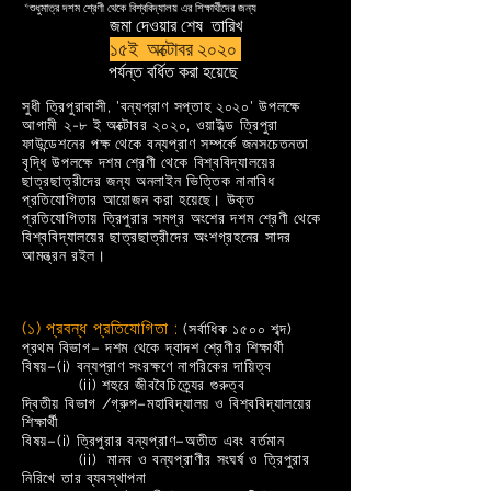
*শুধুমাত্র দশম শ্রেণী থেকে বিশ্ববিদ্যালয় এর শিক্ষার্থীদের জন্য
জমা দেওয়ার শেষ তারিখ
১৫ই অক্টোবর ২০২০
পর্যন্ত বর্ধিত করা হয়েছে
সুধী ত্রিপুরাবাসী, 'বন্যপ্রাণ সপ্তাহ ২০২০' উপলক্ষে
আগামী ২-৮ ই অক্টোবর ২০২০, ওয়াইল্ড ত্রিপুরা
ফাউন্ডেশনের পক্ষ থেকে বন্যপ্রাণ সম্পর্কে জনসচেতনতা
বৃদ্ধি উপলক্ষে দশম শ্রেণী থেকে বিশ্ববিদ্যালয়ের
ছাত্রছাত্রীদের জন্য অনলাইন ভিত্তিক নানাবিধ
প্রতিযোগিতার আয়োজন করা হয়েছে। উক্ত
প্রতিযোগিতায় ত্রিপুরার সমগ্র অংশের দশম শ্রেণী থেকে
বিশ্ববিদ্যালয়ের ছাত্রছাত্রীদের অংশগ্রহনের সাদর
আমন্ত্রন রইল।
(১) প্রবন্ধ প্রতিযোগিতা :
(সর্বাধিক ১৫০০ শব্দ)
প্রথম বিভাগ– দশম থেকে দ্বাদশ শ্রেণীর শিক্ষার্থী
বিষয়–(i) বন্যপ্রাণ সংরক্ষণে নাগরিকের দায়িত্ব
(ii) শহুরে জীববৈচিত্র্যের গুরুত্ব
দ্বিতীয় বিভাগ /গ্রুপ–মহাবিদ্যালয় ও বিশ্ববিদ্যালয়ের
শিক্ষার্থী
বিষয়–(i) ত্রিপুরার বন্যপ্রাণ–অতীত এবং বর্তমান
(ii) মানব ও বন্যপ্রাণীর সংঘর্ষ ও ত্রিপুরার
নিরিখে তার ব্যবস্থাপনা