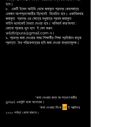
হবে।
৮.
একটি ইমেল আইডি থেকে জমাকৃত প্রবন্ধ কেবলমাত্র
একজন অংশগ্রহণকারীর হিসেবেই বিবেচিত হবে। একাধিকবার
জমাকৃত প্রবন্ধ এর ক্ষেত্রে শুধুমাত্র প্রথম জমাকৃত
ফাইল গুলোকেই বৈধতা দেওয়া হবে। অনিবার্য কারণবশত :
কোনো প্রকার ভুল হলে ই মেল করুন
wildtripura@gmail.com
এ।
৯.
প্রবন্ধ
জমা দেওয়ার সময় শিক্ষার্থীর শিক্ষা প্রতিষ্ঠান
কতৃক
প্রদত্ত
বৈধ পরিচয়পত্রের ছবি জমা দেওয়া বাধ্যতামূলক।
*জমা দেওয়ার জন্য অংশগ্রহণকারীর
gmail একাউন্ট থাকা আবশ্যক।
১৫
*জমা দেওয়ার লিংক
ই অক্টোবর
২০২০
পর্যন্ত খোলা থাকবে
।