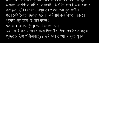
একজন অংশগ্রহণকারীর হিসেবেই বিবেচিত হবে। একাধিকবার
জমাকৃত
ছবি
র ক্ষেত্রে শুধুমাত্র প্রথম জমাকৃত ফাইল
গুলোকেই বৈধতা দেওয়া হবে। অনিবার্য কারণবশত : কোনো
প্রকার ভুল হলে ই মেল করুন :
wildtripura@gmail.com
এ।
১৫.
ছবি
জমা দেওয়ার সময় শিক্ষার্থীর শিক্ষা প্রতিষ্ঠান কতৃক
প্রদত্ত বৈধ পরিচয়পত্রের ছবি জমা দেওয়া বাধ্যতামূলক।
*জমা দেওয়ার জন্য অংশগ্রহণকারীর
gmail একাউন্ট থাকা আবশ্যক।
১৫
*জমা দেওয়ার লিংক
ই অক্টোবর
২০২০
পর্যন্ত খোলা থাকবে
।
পুরস্কার এবং মানপত্র :
১. সকল বৈধ অংশগ্রহণকারীদের ই- সার্টিফিকেট ইমেল